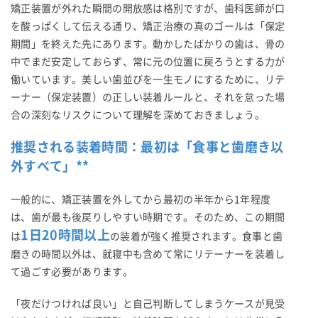
矯正装置が外れた瞬間の開放感は格別ですが、歯科医師が口
を酸っぱくして伝える通り、矯正治療の真のゴールは「保定
期間」を終えた先にあります。動かしたばかりの歯は、骨の
中でまだ安定しておらず、常に元の位置に戻ろうとする力が
働いています。美しい歯並びを一生モノにするために、リテ
ーナー（保定装置）の正しい装着ルールと、それを怠った場
合の深刻なリスクについて理解を深めておきましょう。
推奨される装着時間：最初は「食事と歯磨き以
外すべて」**
一般的に、矯正装置を外してから最初の半年から1年程度
は、歯が最も後戻りしやすい時期です。そのため、この期間
1日20時間以上
は
の装着が強く推奨されます。食事と歯
磨きの時間以外は、就寝中も含めて常にリテーナーを装着し
て過ごす必要があります。
「夜だけつければ良い」と自己判断してしまうケースが見受