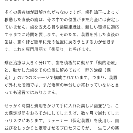
多くの患者様が誤解されがちなのですが、歯列矯正によって
移動した直後の歯は、骨の中での位置がまだ完全には安定し
ていません。歯を支える骨や歯周組織は、新しい環境に適応
するまでに時間を要します。そのため、装置を外した直後の
歯は、驚くほど簡単に元の位置に戻ろうとする力が働きま
す。これを専門用語で「後戻り」と呼びます。
矯正治療は大きく分けて、歯を積極的に動かす「動的治療」
と、動かした歯をその位置に留めておく「静的治療（保
定）」の2つのステージで構成されています。つまり、装置
が外れた段階では、まだ治療の半分しか終わっていないと言
っても過言ではありません。
せっかく時間と費用をかけて手に入れた美しい歯並びも、こ
の保定期間をおろそかにしてしまえば、数ヶ月で崩れてしま
うリスクがあります。リテーナー（保定装置）を使用し、歯
並びをしっかりと定着させるプロセスこそが、一生モノの笑