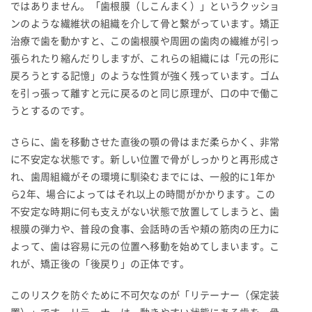
ではありません。「歯根膜（しこんまく）」というクッショ
ンのような繊維状の組織を介して骨と繋がっています。矯正
治療で歯を動かすと、この歯根膜や周囲の歯肉の繊維が引っ
張られたり縮んだりしますが、これらの組織には「元の形に
戻ろうとする記憶」のような性質が強く残っています。ゴム
を引っ張って離すと元に戻るのと同じ原理が、口の中で働こ
うとするのです。
さらに、歯を移動させた直後の顎の骨はまだ柔らかく、非常
に不安定な状態です。新しい位置で骨がしっかりと再形成さ
れ、歯周組織がその環境に馴染むまでには、一般的に1年か
ら2年、場合によってはそれ以上の時間がかかります。この
不安定な時期に何も支えがない状態で放置してしまうと、歯
根膜の弾力や、普段の食事、会話時の舌や頬の筋肉の圧力に
よって、歯は容易に元の位置へ移動を始めてしまいます。こ
れが、矯正後の「後戻り」の正体です。
このリスクを防ぐために不可欠なのが「リテーナー（保定装