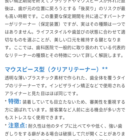
長い矯正期間を終えてブラケットやマウスピースが外れた直
後は、歯が元の位置に戻ろうとする「後戻り」のリスクが最
も高い時期です。この重要な保定期間を共に過ごすパートナ
ーがリテーナー（保定装置）ですが、実はその種類は一つで
はありません。ライフスタイルや歯並びの状態に合わせて適
切なものを選ぶことが、美しい口元を維持する鍵となりま
す。ここでは、歯科医院で一般的に取り扱われている代表的
なリテーナーの種類とその特徴について詳しく解説します。
マウスピース型（クリアリテーナー）**
透明な薄いプラスチック素材で作られた、歯全体を覆うタイ
プのリテーナーです。インビザライン矯正などで使用される
アライナーと見た目はほぼ同じです。
特徴:
*
装着していても目立たないため、審美性を重視する
方に選ばれています。接客業など人前に出る機会が多い方で
もストレスなく使用できます。
注意点:
*
耐久性は他のタイプに比べてやや低く、強い歯
ぎしりをする癖がある場合は破損して穴が開くことがありま