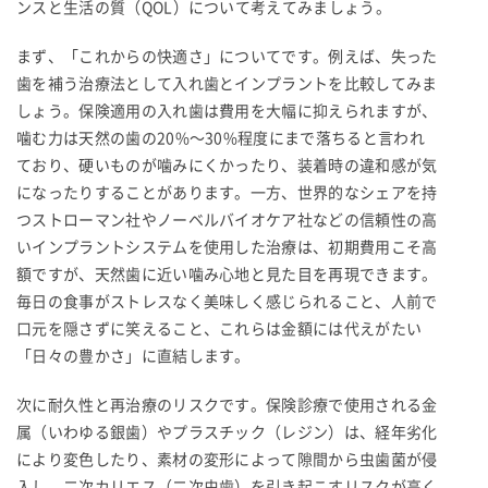
ンスと生活の質（QOL）について考えてみましょう。
まず、「これからの快適さ」についてです。例えば、失った
歯を補う治療法として入れ歯とインプラントを比較してみま
しょう。保険適用の入れ歯は費用を大幅に抑えられますが、
噛む力は天然の歯の20%〜30%程度にまで落ちると言われ
ており、硬いものが噛みにくかったり、装着時の違和感が気
になったりすることがあります。一方、世界的なシェアを持
つストローマン社やノーベルバイオケア社などの信頼性の高
いインプラントシステムを使用した治療は、初期費用こそ高
額ですが、天然歯に近い噛み心地と見た目を再現できます。
毎日の食事がストレスなく美味しく感じられること、人前で
口元を隠さずに笑えること、これらは金額には代えがたい
「日々の豊かさ」に直結します。
次に耐久性と再治療のリスクです。保険診療で使用される金
属（いわゆる銀歯）やプラスチック（レジン）は、経年劣化
により変色したり、素材の変形によって隙間から虫歯菌が侵
入し、二次カリエス（二次虫歯）を引き起こすリスクが高く