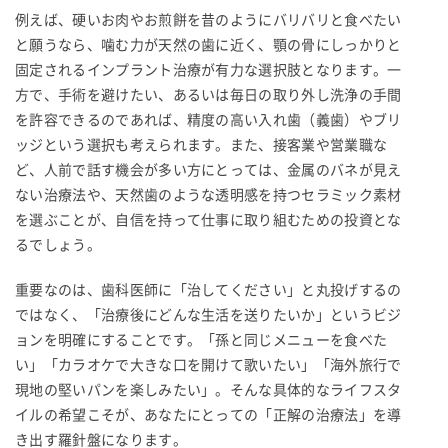
例えば、硬いお肉やお煎餅を昔のようにバリバリと食べたい
と願うなら、噛む力が天然の歯に近く、顎の骨にしっかりと
固定されるインプラント治療が有力な選択肢となります。一
方で、手術を避けたい、あるいは毎日の取り外し洗浄の手間
を許容できるのであれば、精度の高い入れ歯（義歯）やブリ
ッジという選択も考えられます。また、接客業や営業職な
ど、人前で話す機会が多い方にとっては、金属のバネが見え
ない治療法や、天然歯のような透明感を持つセラミック素材
を選ぶことが、自信を持って仕事に取り組むための投資とな
るでしょう。
重要なのは、歯科医師に「治してください」と丸投げするの
ではなく、「治療後にどんな生活を送りたいか」というビジ
ョンを明確にすることです。「孫と同じメニューを食べた
い」「カラオケで大きな口を開けて歌いたい」「海外旅行で
現地の堅いパンを楽しみたい」。そんな具体的なライフスタ
イルの希望こそが、あなたにとっての「正解の治療法」を導
き出す羅針盤になります。