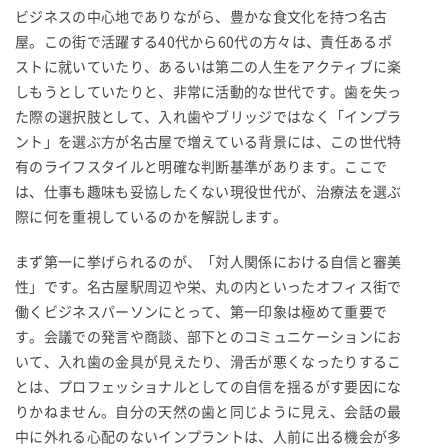
ビジネスの中心地でありながら、豊かな食文化を持つ名古
屋。この街で活躍する40代から60代の方々は、責任あるポ
ストに就いていたり、あるいは第二の人生をアクティブに楽
しもうとしていたりと、非常に活動的な世代です。歯を失っ
た際の選択肢として、入れ歯やブリッジではなく「インプラ
ント」を選ぶ方が名古屋で増えている背景には、この世代特
有のライフスタイルと明確な判断基準があります。ここで
は、仕事も趣味も妥協したくない現役世代が、治療法を選ぶ
際に何を重視しているのかを解説します。
まず第一に挙げられるのが、「対人関係における自信と審美
性」です。名古屋駅周辺や栄、丸の内といったオフィス街で
働くビジネスパーソンにとって、第一印象は極めて重要で
す。会議での発言や商談、部下とのコミュニケーションにお
いて、入れ歯の金具が見えたり、滑舌が悪くなったりするこ
とは、プロフェッショナルとしての自信を揺るがす要因にな
りかねません。自分の天然の歯と同じように見え、会話の最
中に外れる心配のないインプラントは、人前に出る機会が多