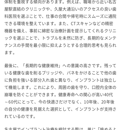
体制を重視する傾向があります。例えば、職場から近い名古
屋駅直結のクリニックや、久屋大通沿いのアクセスの良い歯
科医院を選ぶことで、仕事の合間や帰宅時にスムーズに通院
できる環境を整えています。また、CTスキャンなどの精密
機器を備え、事前に綿密な治療計画を提示してくれるクリニ
ックを選ぶことで、トラブルを未然に防ぎ、長期的なメンテ
ナンスの手間を最小限に抑えようとする合理的思考も見られ
ます。
最後に、「長期的な健康維持」への意識の高さです。残って
いる健康な歯を削るブリッジや、バネをかけることで他の歯
に負担を強いる部分入れ歯と異なり、インプラントは独立し
て機能します。これにより、周囲の歯を守り、口腔内全体の
崩壊を防ぐことができます。健康寿命への関心が高い40代
～60代にとって、今の快適さだけでなく、10年後、20年後
の自分の健康を見据えた選択として、インプラントが支持さ
れているのです。
名古屋でインプラント治療を検討する際は、単に「噛めるよ