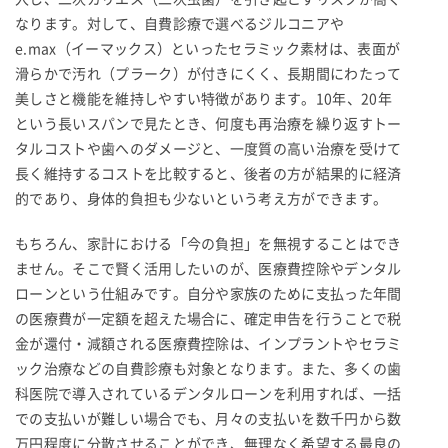
なります。対して、自費診療で選べるジルコニアや
e.max（イーマックス）といったセラミック素材は、表面が
滑らかで汚れ（プラーク）が付きにくく、長期間にわたって
美しさと機能を維持しやすい特徴があります。10年、20年
という長いスパンで見たとき、何度も再治療を繰り返すトー
タルコストや歯へのダメージと、一度質の高い治療を受けて
長く維持するコストを比較すると、後者の方が結果的に経済
的であり、身体的負担も少ないという考え方ができます。
もちろん、家計における「今の負担」を無視することはでき
ません。そこで賢く活用したいのが、医療費控除やデンタル
ローンという仕組みです。自分や家族のために支払った年間
の医療費が一定額を超えた場合に、確定申告を行うことで税
金が還付・減額される医療費控除は、インプラントやセラミ
ック治療などの自費診療も対象となります。また、多くの歯
科医院で導入されているデンタルローンを利用すれば、一括
での支払いが難しい場合でも、月々の支払いを数千円から数
万円程度に分散させることができ、無理なく希望する最良の