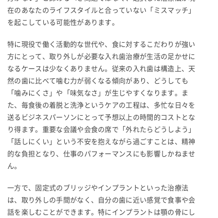
在のあなたのライフスタイルと合っていない「ミスマッチ」
を起こしている可能性があります。
特に現役で働く活動的な世代や、食に対するこだわりが強い
方にとって、取り外しが必要な入れ歯治療が生活の足かせに
なるケースは少なくありません。従来の入れ歯は構造上、天
然の歯に比べて噛む力が弱くなる傾向があり、どうしても
「噛みにくさ」や「味気なさ」が生じやすくなります。ま
た、毎食後の着脱と洗浄というケアの工程は、多忙な日々を
送るビジネスパーソンにとって予想以上の時間的コストとな
り得ます。重要な会議や会食の席で「外れたらどうしよう」
「話しにくい」という不安を抱えながら過ごすことは、精神
的な負担となり、仕事のパフォーマンスにも影響しかねませ
ん。
一方で、固定式のブリッジやインプラントといった治療法
は、取り外しの手間がなく、自分の歯に近い感覚で食事や会
話を楽しむことができます。特にインプラントは顎の骨にし