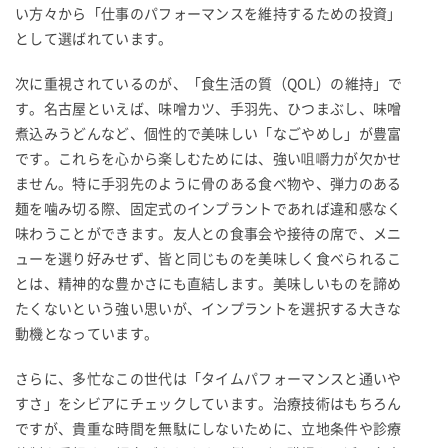
い方々から「仕事のパフォーマンスを維持するための投資」
として選ばれています。
次に重視されているのが、「食生活の質（QOL）の維持」で
す。名古屋といえば、味噌カツ、手羽先、ひつまぶし、味噌
煮込みうどんなど、個性的で美味しい「なごやめし」が豊富
です。これらを心から楽しむためには、強い咀嚼力が欠かせ
ません。特に手羽先のように骨のある食べ物や、弾力のある
麺を噛み切る際、固定式のインプラントであれば違和感なく
味わうことができます。友人との食事会や接待の席で、メニ
ューを選り好みせず、皆と同じものを美味しく食べられるこ
とは、精神的な豊かさにも直結します。美味しいものを諦め
たくないという強い思いが、インプラントを選択する大きな
動機となっています。
さらに、多忙なこの世代は「タイムパフォーマンスと通いや
すさ」をシビアにチェックしています。治療技術はもちろん
ですが、貴重な時間を無駄にしないために、立地条件や診療