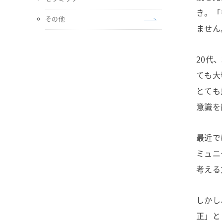
き。「
その他
ません
20代
ても大
とても
意識を
最近で
ミュニ
考える
しかし
正」と