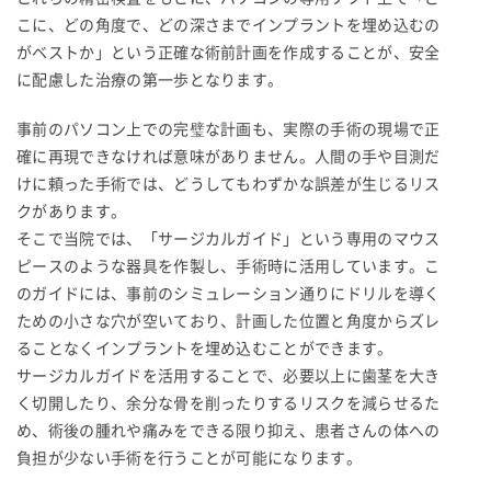
こに、どの角度で、どの深さまでインプラントを埋め込むの
がベストか」という正確な術前計画を作成することが、安全
に配慮した治療の第一歩となります。
事前のパソコン上での完璧な計画も、実際の手術の現場で正
確に再現できなければ意味がありません。人間の手や目測だ
けに頼った手術では、どうしてもわずかな誤差が生じるリス
クがあります。
そこで当院では、「サージカルガイド」という専用のマウス
ピースのような器具を作製し、手術時に活用しています。こ
のガイドには、事前のシミュレーション通りにドリルを導く
ための小さな穴が空いており、計画した位置と角度からズレ
ることなくインプラントを埋め込むことができます。
サージカルガイドを活用することで、必要以上に歯茎を大き
く切開したり、余分な骨を削ったりするリスクを減らせるた
め、術後の腫れや痛みをできる限り抑え、患者さんの体への
負担が少ない手術を行うことが可能になります。