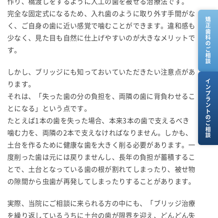
作り、橋渡しをするように人工の歯を被せる治療法です。
完全な固定式になるため、入れ歯のように取り外す手間がな
矯正歯科のご相談
く、ご自身の歯に近い感覚で噛むことができます。違和感も
少なく、見た目も自然に仕上げやすいのが大きなメリットで
す。
しかし、ブリッジにも知っておいていただきたい注意点があ
インプラントのご相談
ります。
それは、「失った歯の分の負担を、両隣の歯に背負わせるこ
とになる」という点です。
たとえば1本の歯を失った場合、本来3本の歯で支えるべき
噛む力を、両隣の2本で支えなければなりません。しかも、
土台を作るために健康な歯を大きく削る必要があります。一
度削った歯は元には戻りませんし、長年の負担が蓄積するこ
とで、土台となっている歯の根が割れてしまったり、被せ物
の隙間から虫歯が再発してしまったりすることがあります。
実際、当院にご相談に来られる方の中にも、「ブリッジ治療
を繰り返しているうちに土台の歯が限界を迎え、どんどん失