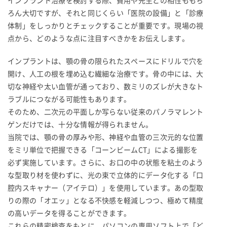
インプラント治療を検討する際、費用や先生との相性ももち
ろん大切ですが、それと同じくらい「医院の設備」と「診療
体制」をしっかりとチェックすることが重要です。現場の視
点から、どのような点に注目すべきかをお伝えします。
インプラントは、顎の骨の限られたスペースにドリルで穴を
開け、人工の根を埋め込む繊細な治療です。骨の中には、大
切な神経や太い血管が通っており、数ミリのズレが大きなト
ラブルにつながる可能性もあります。
そのため、二次元の平面しか写らない従来のパノラマレント
ゲンだけでは、十分な情報が得られません。
当院では、顎の骨の厚みや形、神経や血管の三次元的な位置
をミリ単位で把握できる「コーンビームCT」による撮影を
必ず実施しています。さらに、お口の中の状態を粘土のよう
な型取り材を使わずに、光の束で立体的にデータ化する「口
腔内スキャナー（アイテロ）」を使用しています。あの型取
りの際の「オエッ」となる不快感を軽減しつつ、極めて精度
の高いデータを得ることができます。
これらの精密検査をもとに、パソコンの専用ソフト上で「ど