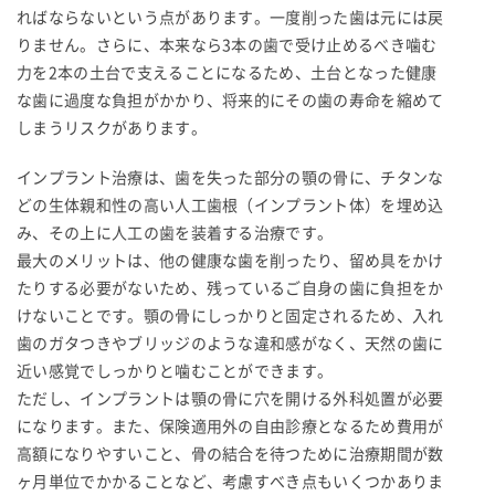
ればならないという点があります。一度削った歯は元には戻
りません。さらに、本来なら3本の歯で受け止めるべき噛む
力を2本の土台で支えることになるため、土台となった健康
な歯に過度な負担がかかり、将来的にその歯の寿命を縮めて
しまうリスクがあります。
インプラント治療は、歯を失った部分の顎の骨に、チタンな
どの生体親和性の高い人工歯根（インプラント体）を埋め込
み、その上に人工の歯を装着する治療です。
最大のメリットは、他の健康な歯を削ったり、留め具をかけ
たりする必要がないため、残っているご自身の歯に負担をか
けないことです。顎の骨にしっかりと固定されるため、入れ
歯のガタつきやブリッジのような違和感がなく、天然の歯に
近い感覚でしっかりと噛むことができます。
ただし、インプラントは顎の骨に穴を開ける外科処置が必要
になります。また、保険適用外の自由診療となるため費用が
高額になりやすいこと、骨の結合を待つために治療期間が数
ヶ月単位でかかることなど、考慮すべき点もいくつかありま