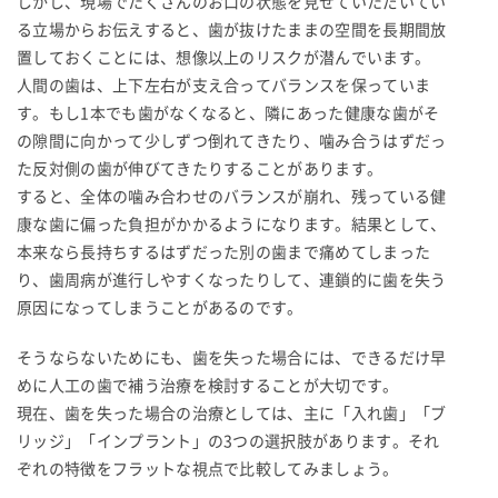
しかし、現場でたくさんのお口の状態を見せていただいてい
る立場からお伝えすると、歯が抜けたままの空間を長期間放
置しておくことには、想像以上のリスクが潜んでいます。
人間の歯は、上下左右が支え合ってバランスを保っていま
す。もし1本でも歯がなくなると、隣にあった健康な歯がそ
の隙間に向かって少しずつ倒れてきたり、噛み合うはずだっ
た反対側の歯が伸びてきたりすることがあります。
すると、全体の噛み合わせのバランスが崩れ、残っている健
康な歯に偏った負担がかかるようになります。結果として、
本来なら長持ちするはずだった別の歯まで痛めてしまった
り、歯周病が進行しやすくなったりして、連鎖的に歯を失う
原因になってしまうことがあるのです。
そうならないためにも、歯を失った場合には、できるだけ早
めに人工の歯で補う治療を検討することが大切です。
現在、歯を失った場合の治療としては、主に「入れ歯」「ブ
リッジ」「インプラント」の3つの選択肢があります。それ
ぞれの特徴をフラットな視点で比較してみましょう。