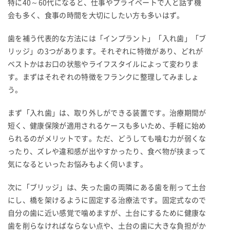
特に40～60代になると、仕事やプライベートで人と話す機
会も多く、食事の時間を大切にしたい方も多いはず。
歯を補う代表的な方法には「インプラント」「入れ歯」「ブ
リッジ」の3つがあります。それぞれに特徴があり、どれが
ベストかはお口の状態やライフスタイルによって変わりま
す。まずはそれぞれの特徴をフランクに整理してみましょ
う。
まず「入れ歯」は、取り外しができる装置です。治療期間が
短く、健康保険が適用されるケースも多いため、手軽に始め
られるのがメリットです。ただ、どうしても噛む力が弱くな
ったり、ズレや違和感が出やすかったり、食べ物が挟まって
気になるといったお悩みもよく伺います。
次に「ブリッジ」は、失った歯の両隣にある歯を削って土台
にし、橋を架けるように固定する治療法です。固定式なので
自分の歯に近い感覚で噛めますが、土台にするために健康な
歯を削らなければならない点や、土台の歯に大きな負担がか