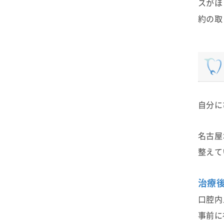
スがほ
約の取
自分に
名古屋
整えて
治療
口腔内
事前に