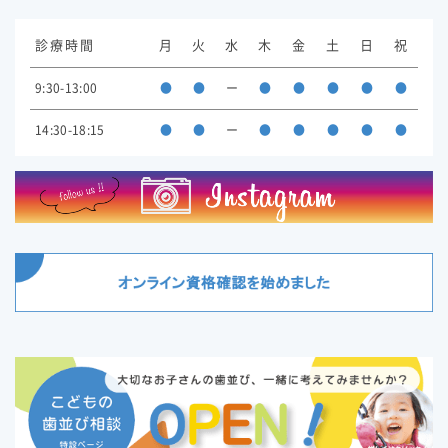
診療時間
月
火
水
木
金
土
日
祝
9:30-13:00
●
●
ー
●
●
●
●
●
14:30-18:15
●
●
ー
●
●
●
●
●