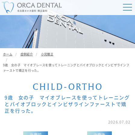
ホーム
症例紹介
小児矯正
9歳 女の子 マイオブレースを使ってトレーニングとバイオブロックとインビザラインフ
ァーストで矯正を行った。
C
H
I
L
D
-
O
R
T
H
O
9歳 女の子 マイオブレースを使ってトレーニング
とバイオブロックとインビザラインファーストで矯
正を行った。
2026.07.02
治療前
治療後