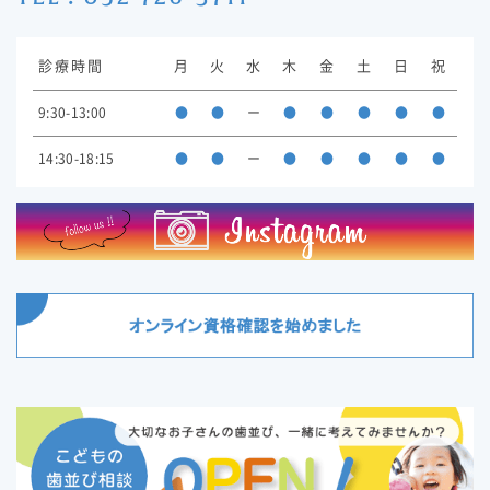
診療時間
月
火
水
木
金
土
日
祝
9:30-13:00
●
●
ー
●
●
●
●
●
14:30-18:15
●
●
ー
●
●
●
●
●