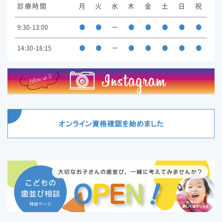
診療時間
月
火
水
木
金
土
日
祝
9:30-13:00
●
●
ー
●
●
●
●
●
14:30-18:15
●
●
ー
●
●
●
●
●