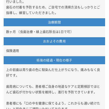
行いました。
歯石の付着を予防するため、ご自宅での清掃方法もしっかりとご
指導し、練習していただきました。
治療期間
数ヶ月 （虫歯治療・縁上歯石除去は1日で可）
おおよその費用
保険適用
術後の経過・現在の様子
上の前歯は周り歯の色に馴染んだ仕上がりになり、痛みもなく良
好です。
歯周病についても、患者様ご自身の地道なケアと定期検診でほと
んど歯石が付かない状態を維持し、進行を予防できています。
患者様にも「口の中を健康に保てるよう、これからも通い続けた
い」と前向きにご通院いただいております。