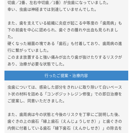
切歯／2番、左右中切歯／1番）が虫歯になっていました。
幸い、虫歯は神経までは到達していませんでした。
また、歯を支えている組織に炎症が起こる中等度の「歯周病」も
下の前歯を中心に認められ、歯ぐきの腫れや出血も見られまし
た。
硬くなった細菌の塊である「歯石」も付着しており、歯周病の進
行に繋がっていました。
このまま放置すると強い痛みが出たり歯が抜けたりするリスクが
あり、治療が必要な状態でした。
行ったご提案・治療内容
虫歯については、感染した部分をきれいに取り除いて白いペース
ト状の材料を詰める「コンポジットレジン修復」での即日治療を
ご提案し、同意いただきました。
また、歯周病は今の状態と今後のリスクを丁寧にご説明した後、
歯ぐきの上の歯石「縁上歯石（えんじょうしせき）」と歯ぐきの
内側に付着している歯石「縁下歯石（えんかしせき）」の除去を