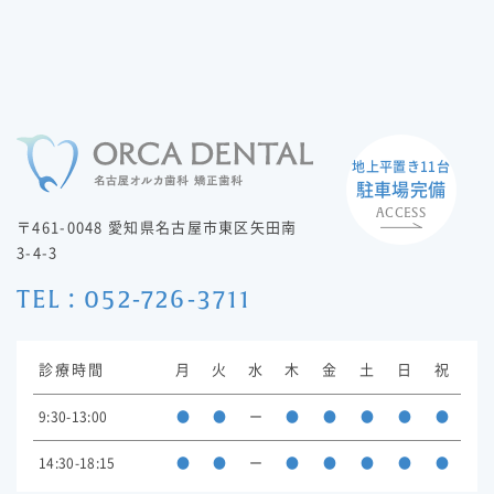
地上平置き11台
駐車場完備
ACCESS
〒461-0048 愛知県名古屋市東区矢田南
3-4-3
TEL : 052-726-3711
診療時間
月
火
水
木
金
土
日
祝
9:30-13:00
●
●
ー
●
●
●
●
●
14:30-18:15
●
●
ー
●
●
●
●
●